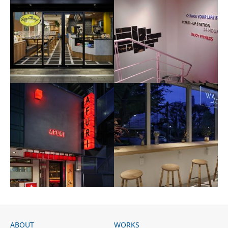
eggsn_things_shinurayasu
グラフィックサイン
ABOUT
WORKS
からくれない
dlaw_shibuya