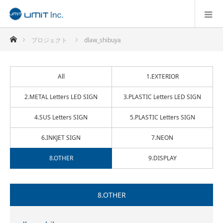
ホーム
プロジェクト
dlaw_shibuya
All
1.EXTERIOR
2.METAL Letters LED SIGN
3.PLASTIC Letters LED SIGN
4.SUS Letters SIGN
5.PLASTIC Letters SIGN
6.INKJET SIGN
7.NEON
8.OTHER
9.DISPLAY
8.OTHER