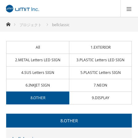
ホーム
プロジェクト
bellclassic
All
1.EXTERIOR
2.METAL Letters LED SIGN
3.PLASTIC Letters LED SIGN
4.SUS Letters SIGN
5.PLASTIC Letters SIGN
6.INKJET SIGN
7.NEON
8.OTHER
9.DISPLAY
8.OTHER