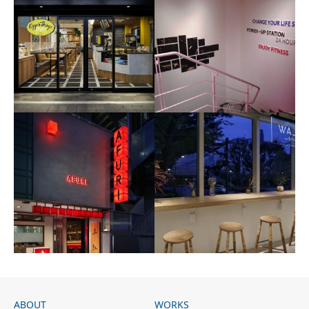
eggsn_things_shinurayasu
グラフィックサイン
ABOUT
WORKS
からくれない
dlaw_shibuya